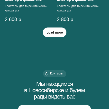
Кластеры для пирсинга мочки/
Кластеры для пирсинга мочки/
хряща уха
хряща уха
2 600
р.
2 800
р.
Load more
Контакты
Мы находимся
в Новосибирске и будем
рады видеть вас