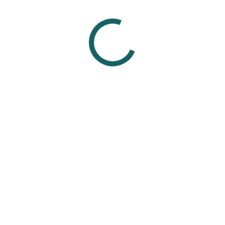
живших проколах.
р, сталь) не подходят для заживления, так как могут вызвать а
украшениями от проверенных мастеров из проверенных студий,
ля свежего прокола.
Смотрите также
Вам может понравиться