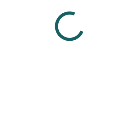
живших проколах.
р, сталь) не подходят для заживления, так как могут вызвать а
украшениями от проверенных мастеров из проверенных студий,
ля свежего прокола.
Смотрите также
Вам может понравиться