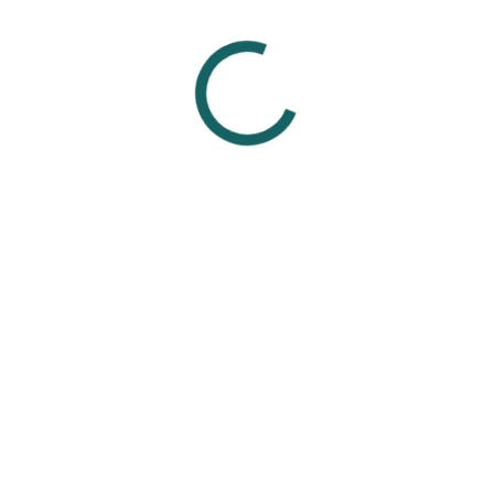
живших проколах.
р, сталь) не подходят для заживления, так как могут вызвать а
украшениями от проверенных мастеров из проверенных студий,
ля свежего прокола.
Смотрите также
Вам может понравиться