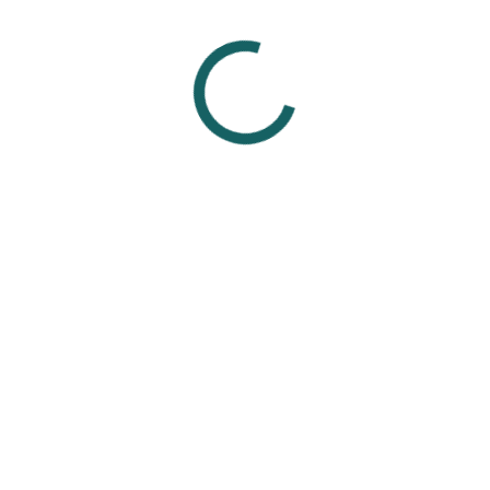
живших проколах.
р, сталь) не подходят для заживления, так как могут вызвать а
украшениями от проверенных мастеров из проверенных студий,
ля свежего прокола.
Смотрите также
Вам может понравиться