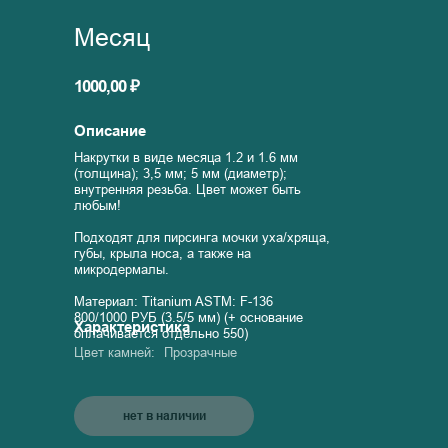
Месяц
1000,00 ₽
Описание
Накрутки в виде месяца 1.2 и 1.6 мм
(толщина); 3,5 мм; 5 мм (диаметр);
внутренняя резьба. Цвет может быть
любым!
Подходят для пирсинга мочки уха/хряща,
губы, крыла носа, а также на
микродермалы.
Материал: Titanium ASTM: F-136
800/1000 РУБ (3.5/5 мм) (+ основание
Характеристика
оплачивается отдельно 550)
Цвет камней:
Прозрачные
нет в наличии