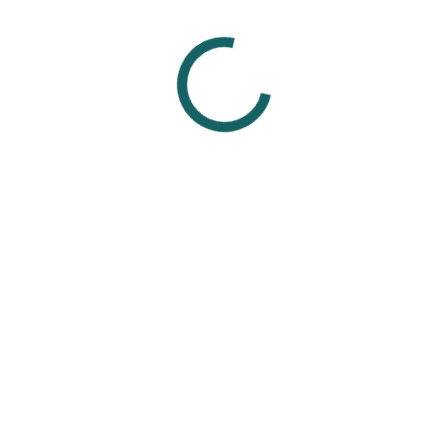
живших проколах.
р, сталь) не подходят для заживления, так как могут вызвать а
украшениями от проверенных мастеров из проверенных студий,
ля свежего прокола.
Смотрите также
Вам может понравиться