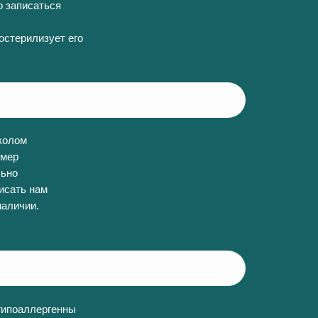
о записаться
остерилизует его
колом
змер
льно
исать нам
наличии.
гипоаллергенны