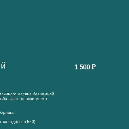
ый
1 500 ₽
длинного месяца без камней
зьба. Цвет огранки может
а/хряща.
ется отдельно 550)