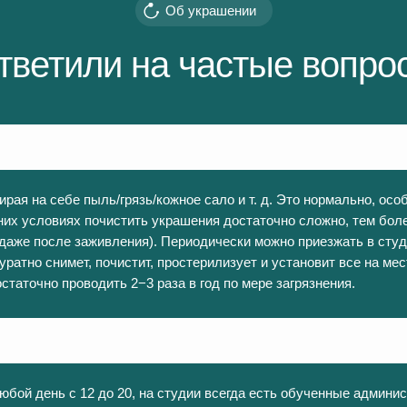
Об украшении
тветили на частые вопро
рая на себе пыль/грязь/кожное сало и т. д. Это нормально, осо
них условиях почистить украшения достаточно сложно, тем бол
даже после заживления). Периодически можно приезжать в сту
ратно снимет, почистит, простерилизует и установит все на мес
таточно проводить 2−3 раза в год по мере загрязнения.
юбой день с 12 до 20, на студии всегда есть обученные админи