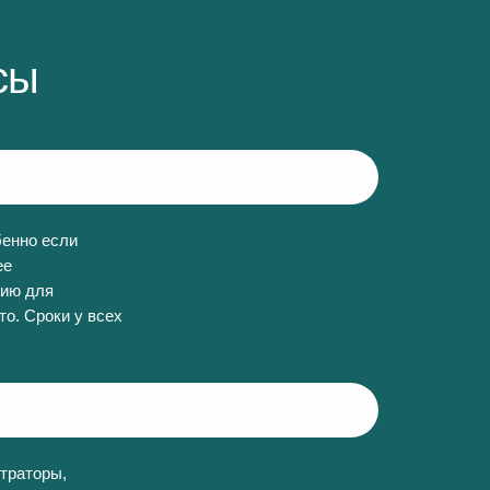
сы
бенно если
ее
дию для
то. Сроки у всех
страторы,