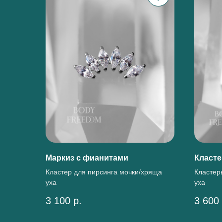
Маркиз с фианитами
Класте
Кластер для пирсинга мочки/хряща
Кластер
уха
уха
3 100
р.
3 600