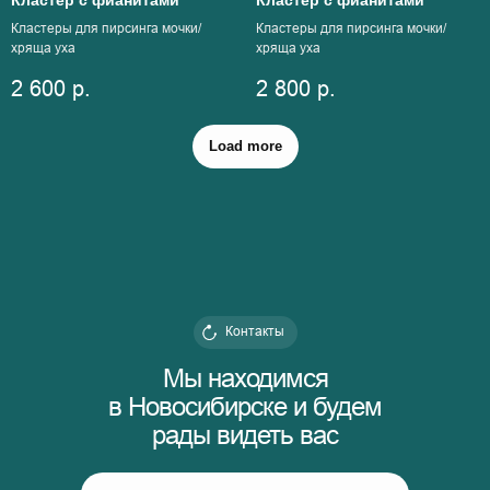
Кластер с фианитами
Кластер с фианитами
Кластеры для пирсинга мочки/
Кластеры для пирсинга мочки/
хряща уха
хряща уха
2 600
р.
2 800
р.
Load more
Контакты
Мы находимся
в Новосибирске и будем
рады видеть вас