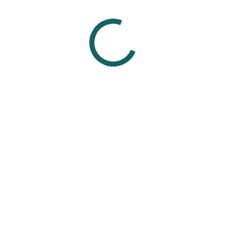
живших проколах.
р, сталь) не подходят для заживления, так как могут вызвать а
украшениями от проверенных мастеров из проверенных студий,
ля свежего прокола.
Смотрите также
Вам может понравиться