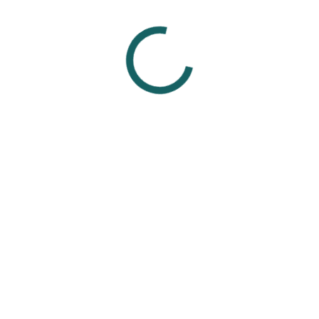
живших проколах.
р, сталь) не подходят для заживления, так как могут вызвать а
украшениями от проверенных мастеров из проверенных студий,
ля свежего прокола.
Смотрите также
Вам может понравиться