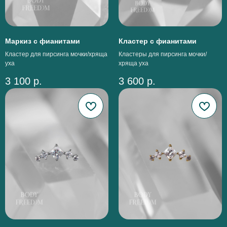
Маркиз с фианитами
Кластер с фианитами
Кластер для пирсинга мочки/хряща
Кластеры для пирсинга мочки/
уха
хряща уха
3 100
р.
3 600
р.