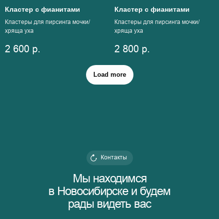
Кластер с фианитами
Кластер с фианитами
Кластеры для пирсинга мочки/
Кластеры для пирсинга мочки/
хряща уха
хряща уха
2 600
р.
2 800
р.
Load more
Контакты
Мы находимся
в Новосибирске и будем
рады видеть вас