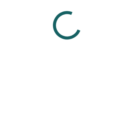
живших проколах.
р, сталь) не подходят для заживления, так как могут вызвать а
украшениями от проверенных мастеров из проверенных студий,
ля свежего прокола.
Смотрите также
Вам может понравиться