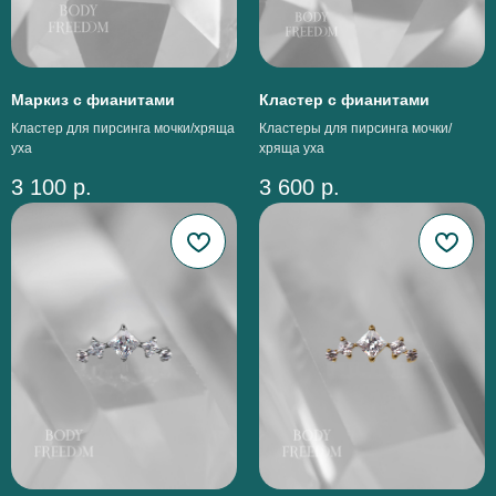
Маркиз с фианитами
Кластер с фианитами
Кластер для пирсинга мочки/хряща
Кластеры для пирсинга мочки/
уха
хряща уха
3 100
р.
3 600
р.