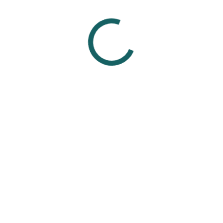
живших проколах.
р, сталь) не подходят для заживления, так как могут вызвать а
украшениями от проверенных мастеров из проверенных студий,
ля свежего прокола.
Смотрите также
Вам может понравиться