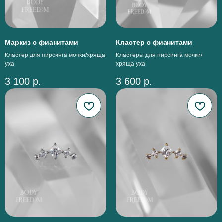
Маркиз с фианитами
Кластер с фианитами
Кластер для пирсинга мочки/хряща
Кластеры для пирсинга мочки/
уха
хряща уха
3 100
р.
3 600
р.